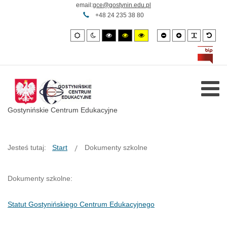
email:
gce@gostynin.edu.pl
+48 24 235 38 80
Smaller
Larger
PLG_SY
Defa
Default
Night
High
High
High
font
font
font
mode
mode
contrast
contrast
contrast
black/white
black/yellow
yellow/black
mode.
mode.
mode.
Gostynińskie Centrum Edukacyjne
Jesteś tutaj:
Start
Dokumenty szkolne
Dokumenty szkolne:
Statut Gostynińskiego Centrum Edukacyjnego