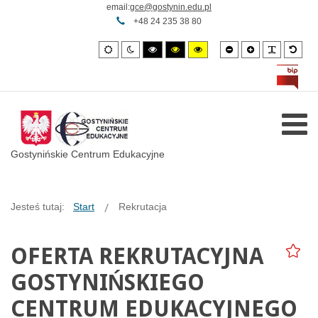
email:
gce@gostynin.edu.pl
+48 24 235 38 80
Smaller
Larger
PLG_SY
Defa
Default
Night
High
High
High
font
font
font
mode
mode
contrast
contrast
contrast
black/white
black/yellow
yellow/black
mode.
mode.
mode.
Gostynińskie Centrum Edukacyjne
Jesteś tutaj:
Start
Rekrutacja
OFERTA REKRUTACYJNA
GOSTYNIŃSKIEGO
CENTRUM EDUKACYJNEGO