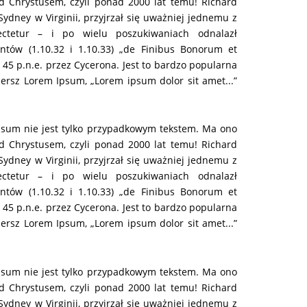
zed Chrystusem, czyli ponad 2000 lat temu! Richard
dney w Virginii, przyjrzał się uważniej jednemu z
ctetur – i po wielu poszukiwaniach odnalazł
ntów (1.10.32 i 1.10.33) „de Finibus Bonorum et
w 45 p.n.e. przez Cycerona. Jest to bardzo popularna
ersz Lorem Ipsum, „Lorem ipsum dolor sit amet...”
Culture
psum nie jest tylko przypadkowym tekstem. Ma ono
zed Chrystusem, czyli ponad 2000 lat temu! Richard
Lorem ipsum dolor sit amet,
consectetur adipiscing elit.
dney w Virginii, przyjrzał się uważniej jednemu z
ctetur – i po wielu poszukiwaniach odnalazł
ntów (1.10.32 i 1.10.33) „de Finibus Bonorum et
w 45 p.n.e. przez Cycerona. Jest to bardzo popularna
ersz Lorem Ipsum, „Lorem ipsum dolor sit amet...”
psum nie jest tylko przypadkowym tekstem. Ma ono
zed Chrystusem, czyli ponad 2000 lat temu! Richard
dney w Virginii, przyjrzał się uważniej jednemu z