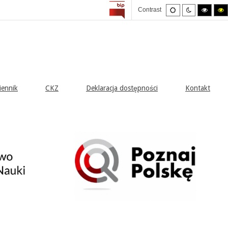
Default
Night
High
H
Contrast
mode
mode
contras
c
black/w
b
mode.
m
iennik
CKZ
Deklaracja dostępności
Kontakt