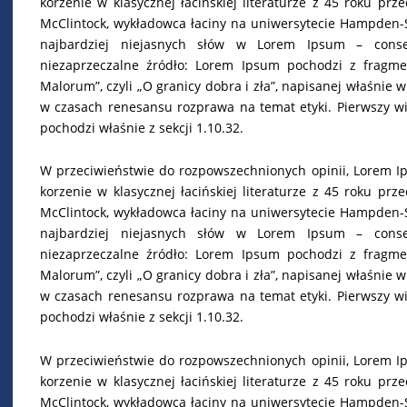
korzenie w klasycznej łacińskiej literaturze z 45 roku pr
McClintock, wykładowca łaciny na uniwersytecie Hampden-Sy
najbardziej niejasnych słów w Lorem Ipsum – conse
niezaprzeczalne źródło: Lorem Ipsum pochodzi z fragme
Malorum”, czyli „O granicy dobra i zła”, napisanej właśnie 
w czasach renesansu rozprawa na temat etyki. Pierwszy wi
pochodzi właśnie z sekcji 1.10.32.
W przeciwieństwie do rozpowszechnionych opinii, Lorem I
korzenie w klasycznej łacińskiej literaturze z 45 roku pr
McClintock, wykładowca łaciny na uniwersytecie Hampden-Sy
najbardziej niejasnych słów w Lorem Ipsum – conse
niezaprzeczalne źródło: Lorem Ipsum pochodzi z fragme
Malorum”, czyli „O granicy dobra i zła”, napisanej właśnie 
w czasach renesansu rozprawa na temat etyki. Pierwszy wi
pochodzi właśnie z sekcji 1.10.32.
W przeciwieństwie do rozpowszechnionych opinii, Lorem I
korzenie w klasycznej łacińskiej literaturze z 45 roku pr
McClintock, wykładowca łaciny na uniwersytecie Hampden-Sy