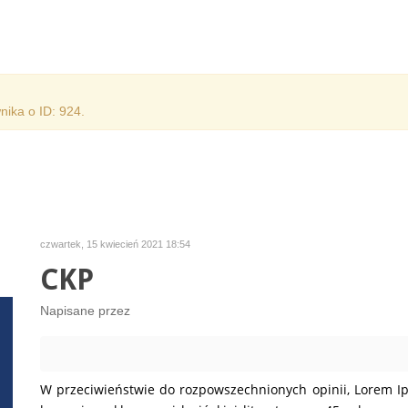
ika o ID: 924.
czwartek, 15 kwiecień 2021 18:54
CKP
Napisane przez
W przeciwieństwie do rozpowszechnionych opinii, Lorem I