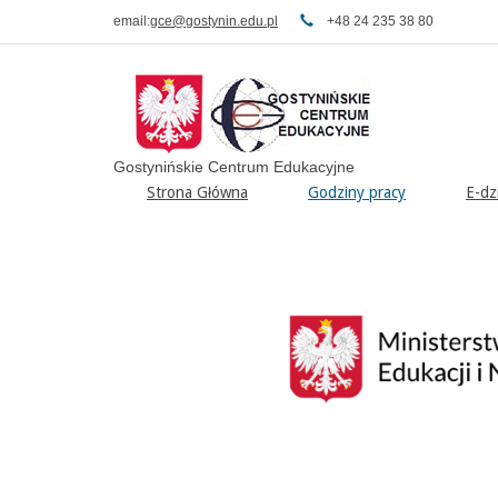
email:
gce@gostynin.edu.pl
+48 24 235 38 80
Gostynińskie Centrum Edukacyjne
Strona Główna
Godziny pracy
E-dz